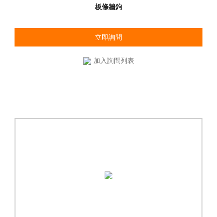
板條牆鉤
立即詢問
加入詢問列表