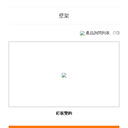
壁架
產品詢問列表
(10)
釘板雙鉤