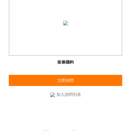
板條牆鉤
立即詢問
加入詢問列表