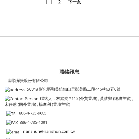
[1]
2
下一頁
聯絡訊息
南順彈簧股份有限公司
50848 彰化縣和美鎮鐵山里彰美路二段446巷63弄6號
聯絡人：林鑫堯 *115 (外貿業務) , 黃倩鄉 (總務主管) ,
宋任蕙 (國外業務) , 楊進利 (業務主管)
886-4-735-9685
886-4-735-1091
nanshun@nanshun.com.tw