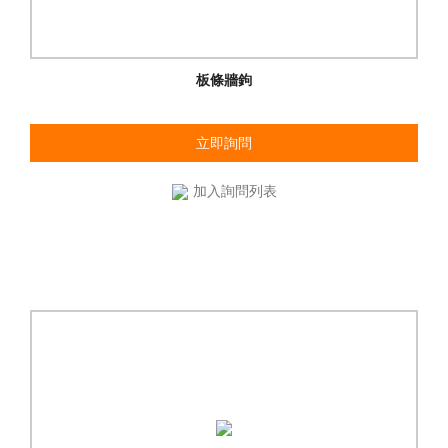
板條牆鉤
立即詢問
加入詢問列表