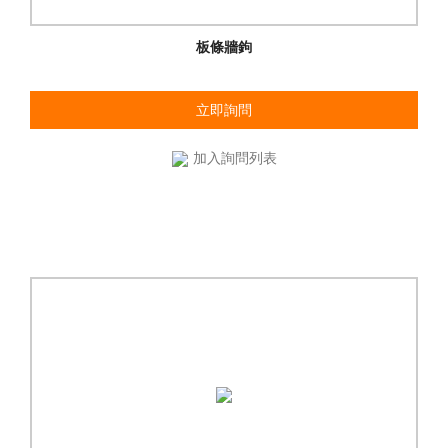
板條牆鉤
立即詢問
加入詢問列表