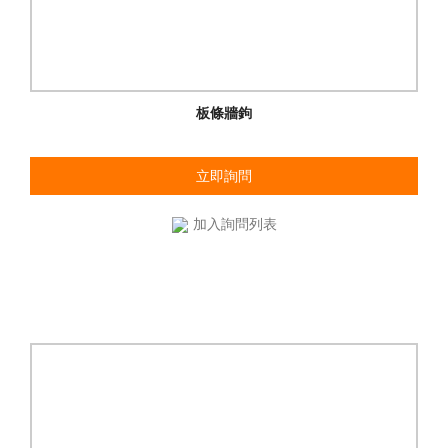
板條牆鉤
立即詢問
加入詢問列表