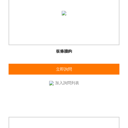
板條牆鉤
立即詢問
加入詢問列表