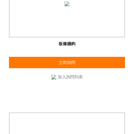
板條牆鉤
立即詢問
加入詢問列表